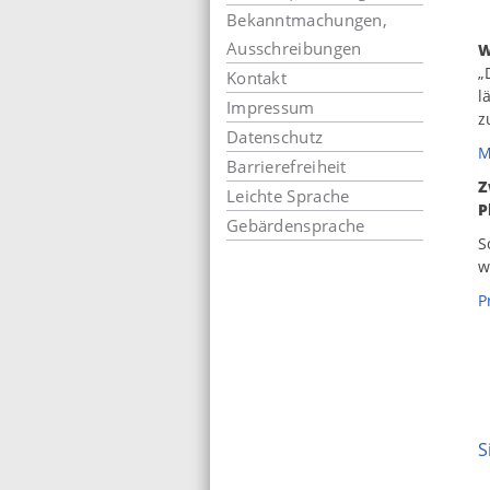
Bekanntmachungen,
Ausschreibungen
W
„
Kontakt
l
Impressum
z
Datenschutz
M
Barrierefreiheit
Z
Leichte Sprache
P
Gebärdensprache
S
w
P
S