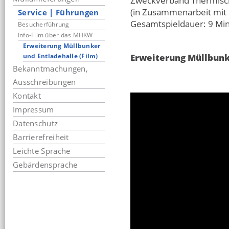
Zweckverband Thermisch
(in Zusammenarbeit mit
Service | Führungen
Gesamtspieldauer: 9 Mi
Besucherführung
Info-Film über das MHKW
Erweiterung Müllbunker
und Entladehalle (Film)
Erweiterung Müllbunk
Bekanntmachungen,
Ausschreibungen
Kontakt
Impressum
Datenschutz
Barrierefreiheit
Leichte Sprache
Gebärdensprache